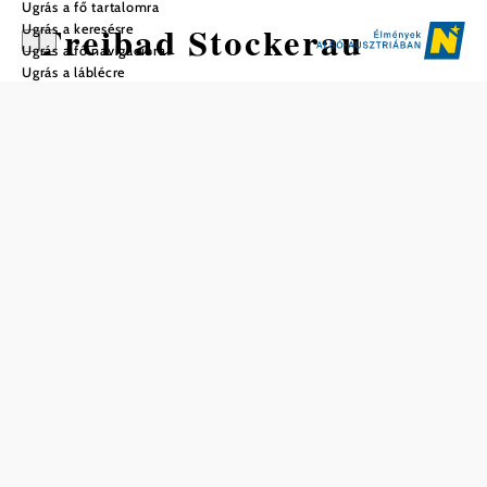
Ugrás a fő tartalomra
Freibad Stockerau
Ugrás a keresésre
Ugrás a fő navigációra
Ugrás a láblécre
Mentés a kedvencek közé
A Stockerau kültéri medencéje igazi paradicsom a víz
szerelmeseinek és a napimádóknak. Négy medencéjével és
1484 m² vízfelületével rengeteg helyet kínál az úszóknak
és a csobbanóknak. A 70 méter hosszú vízicsúszda további
szórakozást nyújt. A fürdőzési szórakozás mellett számos
sportolási lehetőség, például minigolf, foci, strandröplabda,
kosárlabda és asztalitenisz is rendelkezésre áll. A fiatalabb
vendégek számára játszótér is rendelkezésre áll.
Gasztronómiai igényeket a szálloda saját étterme és büféje
elégíti ki. Egy privát búváriskola búvártanfolyamokat
kínál. A szabadtéri medenceszezon májusban kezdődik, és
legkésőbb az iskolakezdéssel ér véget. Az árak
lépcsőzetesek, és különböző csoportok számára
kedvezményeket biztosítanak. Lehetőség van