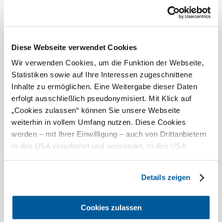
...
Felszereltség
Pelenkázóhelyiség
Diese Webseite verwendet Cookies
Játszósarok
Wir verwenden Cookies, um die Funktion der Webseite,
gyermekeknek
Statistiken sowie auf Ihre Interessen zugeschnittene
Szabadtéri játszótér
Inhalte zu ermöglichen. Eine Weitergabe dieser Daten
Piknikszolgáltatás
erfolgt ausschließlich pseudonymisiert. Mit Klick auf
„Cookies zulassen“ können Sie unsere Webseite
Étterem a házban
weiterhin in vollem Umfang nutzen. Diese Cookies
WC
werden – mit Ihrer Einwilligung – auch von Drittanbietern
Ajánlatok
in den USA verarbeitet und verwendet. In den USA
gyerekeknek
besteht derzeit kein angemessenes Datenschutzniveau,
und es ist nicht ausgeschlossen, dass staatliche
Alkalmasság
Details zeigen
Sicherheitsbehörden entsprechende Anordnungen
gegenüber den Drittanbietern (Google und Meta
alkalmas babakocsi
Platforms, Inc.) treffen, um Zugriff auf Daten zu Kontroll-
Cookies zulassen
használatára
und Überwachungszwecken zu erhalten. Dagegen gibt es