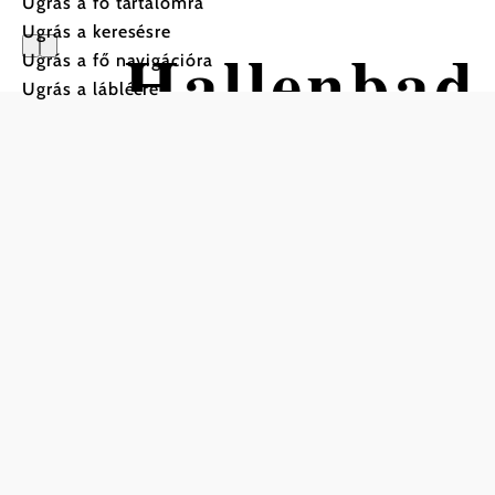
Ugrás a fő tartalomra
Ugrás a keresésre
Hallenbad
Ugrás a fő navigációra
Ugrás a láblécre