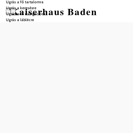
Ugrás a fő tartalomra
Kaiserhaus Baden
Ugrás a keresésre
Ugrás a fő navigációra
Ugrás a láblécre
Nyitvatartás
Jelenleg zárva! Kedd–vasárnap és ünnepnapokon: 10–18
óra
Mentés a kedvencek közé
A Kaiserhaus jelenleg zárva van!
A badeni császári ház története - a Habsburgok nem császári
rezidenciája
"Megvizsgáltam a házat, amelyet el fogunk foglalni, és
őszintén be kell vallanom önnek, hogy mind