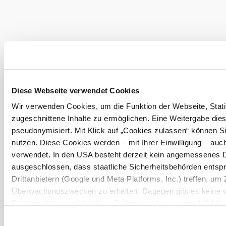
Szélsebesség
2,9 km/h
A környék felfedezése
Kirándulóhelyek, szállodák, túrák és még sok más
Keresési
10 km
20 km
sugár
Diese Webseite verwendet Cookies
Wir verwenden Cookies, um die Funktion der Webseite, Statis
zugeschnittene Inhalte zu ermöglichen. Eine Weitergabe dies
pseudonymisiert. Mit Klick auf „Cookies zulassen“ können S
nutzen. Diese Cookies werden – mit Ihrer Einwilligung – auch
verwendet. In den USA besteht derzeit kein angemessenes D
Utazással kapcsolatos információk
Kérdése van? Szívesen segítünk.
ausgeschlossen, dass staatliche Sicherheitsbehörden ents
+43 2742 90009000
Drittanbietern (Google und Meta Platforms, Inc.) treffen, um 
info@noe.co.at
Überwachungszwecken zu erhalten. Dagegen gibt es keine 
Rechtsschutzmöglichkeiten. Zudem werden von den USA kein
personenbezogener Daten gewährt. Wir geben nur Ihre IP-Ad
Prospektusrendelés
Feliratkozás a hírlevelünkre