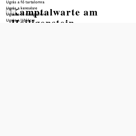
Ugrás a fő tartalomra
Kamptalwarte am
Ugrás a keresésre
Ugrás a fő navigációra
Heiligenstein
Ugrás a láblécre
Mentés a kedvencek közé
A 21 méter magas kilátót 1897-ben építtette az Osztrák
Turista Klub. A kilátó 351 méterrel a tengerszint felett
található, és csodálatos kilátást nyújt Langenloisra és a
Kamptalra. Szép napokon a kilátás egészen az Ötscherig és
a Schneebergig terjed. A kilátópontot Zöbingből egy
félórás túrával érheti el, gyönyörű erdőkön és a híres
Rieslingberg borteraszain keresztül. (Megközelítés a
Heiligensteini Pincesoron keresztül).
A Kamptalwarte csak kulccsal mászható meg. A kulcsot az
Ursin Hausban és a Fiakerwirt söröző vendéglőben