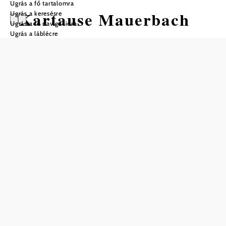
Ugrás a fő tartalomra
Kartause Mauerbach
Ugrás a keresésre
Ugrás a fő navigációra
Ugrás a láblécre
Nyitvatartás
Szombat–vasárnap és ünnepnapokon május végétől
szeptember végéig
megegyezés szerint nyitva is
csoportok egyeztetés alapján
Mentés a kedvencek közé
A kiterjedt kora barokk kolostoregyüttesben tett túra során
felfedezheti az itt magányosan és csendben élő karthauzi