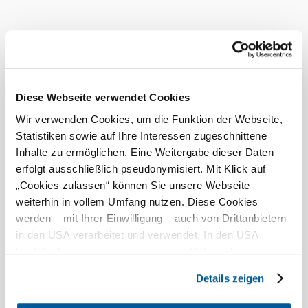
Ez lenyűgöző betekintést nyújt történelmükbe és e
különleges helyek egykori jelentőségébe.
A Weinviertel-i pincesorok vezetett túráiról itt
tájékozódhat:
http://www.weinviertel.at/kellergassenfuehrungen
www.weinviertel.at/kellergassenfuehrungen.
Aktuális időjárás itt: Loidesthal
Diese Webseite verwendet Cookies
Wir verwenden Cookies, um die Funktion der Webseite,
Ma, 08.08.2026
Statistiken sowie auf Ihre Interessen zugeschnittene
19 ° – 29 °
Inhalte zu ermöglichen. Eine Weitergabe dieser Daten
Felhős
erfolgt ausschließlich pseudonymisiert. Mit Klick auf
Szélsebesség
3,0 km/h
„Cookies zulassen“ können Sie unsere Webseite
weiterhin in vollem Umfang nutzen. Diese Cookies
Holnap, 09.08.2026
16 ° – 31 °
werden – mit Ihrer Einwilligung – auch von Drittanbietern
in den USA verarbeitet und verwendet. In den USA
Felhős
besteht derzeit kein angemessenes Datenschutzniveau,
Szélsebesség
1,7 km/h
und es ist nicht ausgeschlossen, dass staatliche
Details zeigen
Sicherheitsbehörden entsprechende Anordnungen
A környék felfedezése
gegenüber den Drittanbietern (Google und Meta