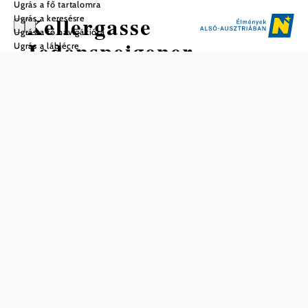
Ugrás a fő tartalomra
Kellergasse
Ugrás a keresésre
Ugrás a fő navigációra
Jedenspeigener
Ugrás a láblécre
Hohlweg
Mentés a kedvencek közé
A Jedenspeigener Hohlweg Loidesthal végén található, és
egy meglehetősen kis Pincesor. Ennek ellenére
mindenképpen érdemes megcsodálni. A négy présházat és
a 13 "Köllaschipfln"-t szeretettel felújították és megőrizték.
Egy kis pincesor, ahol régen sok minden történt. Manapság
sok séta és sétáló használja.
A Weinviertel pincesorok összetéveszthetetlen varázsát egy
vezetett túra során lehet a leghatásosabban megtapasztalni.