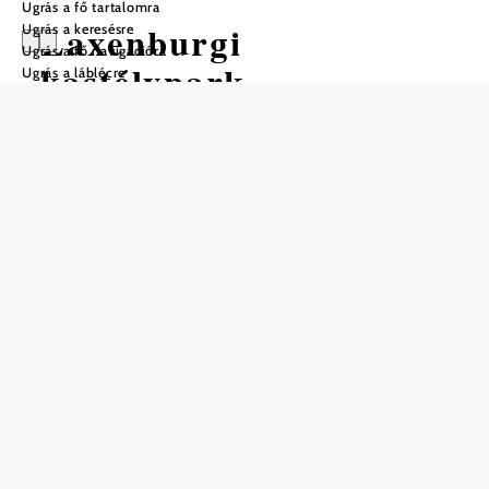
Ugrás a fő tartalomra
Laxenburgi
Ugrás a keresésre
Ugrás a fő navigációra
kastélypark
Ugrás a láblécre
Nyitvatartás
01.01. – 31.12. között
hétfő
07:00 – 20:00
kedd
07:00 – 20:00
szerda
07:00 – 20:00
csütörtök
07:00 – 20:00
péntek
07:00 – 20:00
szombat
07:00 – 20:00
vasárnap
07:00 – 20:00
ünnep
07:00 – 20:00
napi nyitvatartás