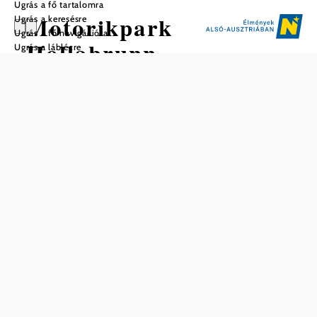
Ugrás a fő tartalomra
Motorikpark
Ugrás a keresésre
Ugrás a fő navigációra
Hollabrunn
Ugrás a láblécre
Mentés a kedvencek közé
A motoros készségek parkja minden generációnak szóló
park, ahol minden alapvető motoros készséget lehet
gyakorolni. Nem kevesebb, mint 24 korszerű berendezés
áll a látogatók rendelkezésére, köztük csoportos hinta,
egyensúlyozó pálya, erő- és tornapálya, nyújtó oázis,
mászóútvonal és még sok más. Van ivóvízkút és nyilvános
illemhely.
Nyitva április - október
2020 Hollabrunn, Mühlenring 2