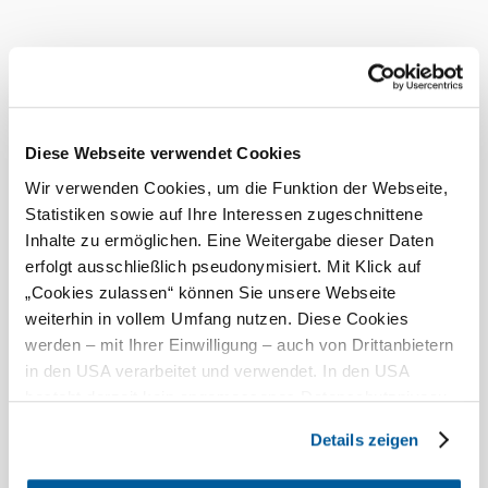
www.hollabrunn.gv.at/motorikpark
Felszereltség
WC
Szabadtéri játszótér
Diese Webseite verwendet Cookies
Aktuális időjárás itt: Hollabrunn
Wir verwenden Cookies, um die Funktion der Webseite,
Statistiken sowie auf Ihre Interessen zugeschnittene
Ma, 06.08.2026
23 ° – 32 °
Inhalte zu ermöglichen. Eine Weitergabe dieser Daten
erfolgt ausschließlich pseudonymisiert. Mit Klick auf
Heves zivatar
„Cookies zulassen“ können Sie unsere Webseite
Szélsebesség
2,9 km/h
weiterhin in vollem Umfang nutzen. Diese Cookies
werden – mit Ihrer Einwilligung – auch von Drittanbietern
Holnap, 07.08.2026
21 ° – 29 °
in den USA verarbeitet und verwendet. In den USA
besteht derzeit kein angemessenes Datenschutzniveau,
Enyhe eső
Szélsebesség
2,6 km/h
und es ist nicht ausgeschlossen, dass staatliche
Details zeigen
Sicherheitsbehörden entsprechende Anordnungen
gegenüber den Drittanbietern (Google und Meta
A környék felfedezése