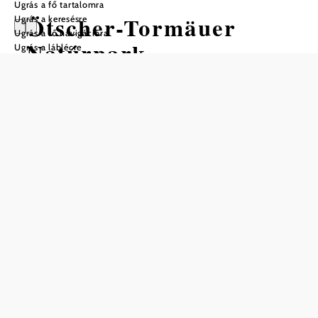
Ugrás a fő tartalomra
Ötscher-Tormäuer
Ugrás a keresésre
Ugrás a fő navigációra
Natúrpark
Ugrás a láblécre
Nyitvatartás
május 1-től október 26-ig, hétfő - péntek: 8:00 - 16:30 óra,
hétvégéken: 8:00 - 18:00 óra
Pihenőnapok
Seegasthaus étterem: kedd & szerda pihenőnap