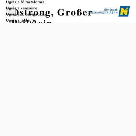
Ugrás a fő tartalomra
Ostrong, Großer
Ugrás a keresésre
Ugrás a fő navigációra
Peilstein
Ugrás a láblécre
Mentés a kedvencek közé
Két csúcsával és csodálatos kilátásával a déli
Waldviertelben található Ostrong-hegység a régió egyik
legnépszerűbb túrázóhelye. A sűrűn erdősített alacsony
hegység a Dunánál kezdődik - és Yspertalig és Weitentalig
terjed. Jól ki van dolgozva a nagy és kis túrázó rókák
számára, számos útvonallal a könnyűtől a kihívást
jelentőig. A két legmagasabb pont a két csúcs: a Kleine
Peilstein 1024 méter magasan nyúlik a levegőbe, a Große
Peilstein 1061 méter magasan van - és így a
"Donauwaldviertel" legmagasabb csúcsának számít.
Különösen izgalmas a gyerekek számára: az Ostrongról
számos legenda kering, amelyeket a felnőttek biztosan