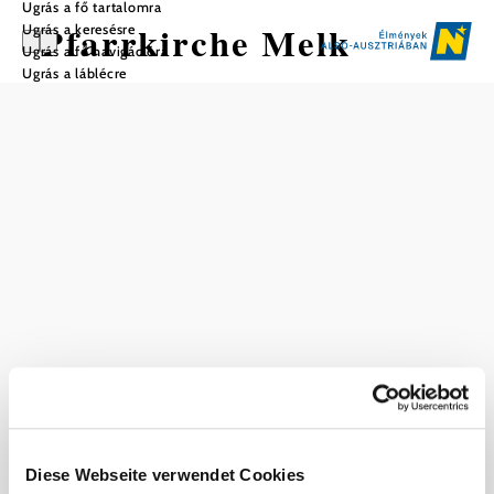
Ugrás a fő tartalomra
Pfarrkirche Melk
Ugrás a keresésre
Ugrás a fő navigációra
Ugrás a láblécre
Mentés a kedvencek közé
Szolgálati idő: 8:00 (8:30)
10:00.
Aktuális időjárás itt: Melk
Ma, 09.08.2026
27 ° – 32 °
Felhős
Szélsebesség
2,4 km/h
Diese Webseite verwendet Cookies
Holnap, 10.08.2026
18 ° – 34 °