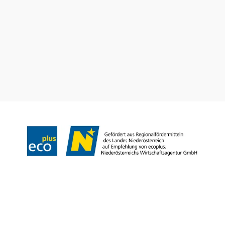
Kérdése van? Szívesen segítünk.
+43 2742 90009000
info@noe.co.at
Prospektusrendelés
Feliratkozás a hírlevelünkre
Impresszum
Adatvédelem
Jogi nyilatkozat
Akadálymentességi nyilatkozat
Copyright © Niederösterreich-Werbung GmbH – Offizielles Tourismus- und
Kulturportal des Landes Niederösterreich