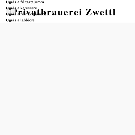
Ugrás a fő tartalomra
Privatbrauerei Zwettl
Ugrás a keresésre
Ugrás a fő navigációra
Ugrás a láblécre
Nyitvatartás
Zwettler Sörbolt: hétfőtől péntekig 9–17 óra; szombaton 9–
12 óra
Mentés a kedvencek közé
A Zwettl sörfőzés élménye a Zwettl magán sörfőzdében
megmutatja, hogyan készülnek a híres és népszerű Zwettl
sörök vízből, sörmalátából és komlóból Zwettl sörfőző
városában. Egy multimédiás bemutató és a Zwettl magán
sörfőzde átfogó megtekintése után a Zwettl sörfőzés
élményének csúcspontjai közé tartozik a Zwettl sörök