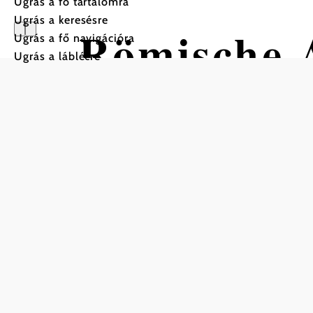
Ugrás a fő tartalomra
Ugrás a keresésre
Römische 
Ugrás a fő navigációra
Ugrás a láblécre
Mentés a kedvencek közé
Burgus
A római tábor északnyugati sarkában, a 4. század más
amelyet a helyiek római falaként ismernek, a megmara
egykori tábor a polgári lakosságnak maradt. A majdne
lehetett bejutni a ma is látható boltíven keresztül. Az
Középen négy kampó alakú alapzat egy kis belső udvar
tető nyugodott. Az előtérben a nyugati fal részei lát
Ventilátortorony