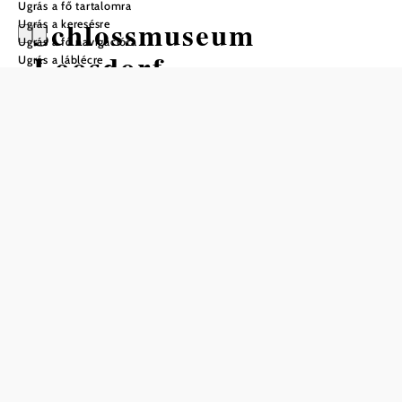
Ugrás a fő tartalomra
Schlossmuseum
Ugrás a keresésre
Ugrás a fő navigációra
Loosdorf
Ugrás a láblécre
Nyitvatartás
A múzeum május 1-jétől október 31-ig, legalább 5 fős
csoportok számára, előzetes bejelentkezés alapján
látogatható.
csak előzetes bejelentkezés alapján nyitható meg
Ajánlott időszak
J
F
M
Á
M
J