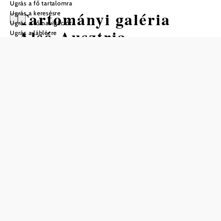
Ugrás a fő tartalomra
Tartományi galéria
Ugrás a keresésre
Ugrás a fő navigációra
Alsó-Ausztria
Ugrás a láblécre
Nyitvatartás
01.04.2026 – 30.12.2030 között
kedd
10:00 – 17:00
szerda
10:00 – 17:00
csütörtök
10:00 – 17:00
péntek
10:00 – 17:00
szombat
10:00 – 17:00
vasárnap
10:00 – 17:00
ünnep
10:00 – 17:00
Nyári nyitvatartás (március-október)
Kedd-vasárnap 10:00-18:00 óra