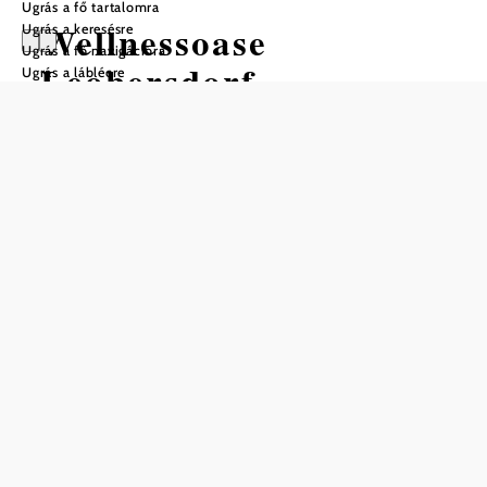
Ugrás a fő tartalomra
Wellnessoase
Ugrás a keresésre
Ugrás a fő navigációra
Leobersdorf
Ugrás a láblécre
Mentés a kedvencek közé
A leobersdorfi wellness-oázis messze a falu határain túl is
ismert a pihenés és a kikapcsolódás területén.
Erről számos wellness-ajánlat gondoskodik, a szőlős
szaunától a gőzfürdőn át a gyógynövényes szaunáig.
Itt nálunk tehet valamit az egészségéért és a jó közérzetéért,
vagy egyszerűen csak pihenhet és kikapcsolódhat!
Az Ön pihenése minden érzékszervével a legfontosabb
számunkra!
A WELLNESS OASIS kínál: gőzfürdő, tepidárium,
infrakabinok, bioszauna, gyógynövényszauna, finn szauna,