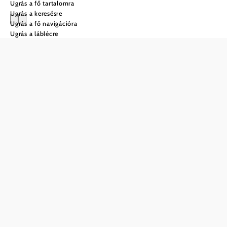
Ugrás a fő tartalomra
Ugrás a keresésre
Ugrás a fő navigációra
Ugrás a láblécre
Városnézés Baden bei
Wien
Termálforrások, művészet,
kultúra és a Bécsi-erdő
nyugalma
Baden bei Wien több mint egy fürdőváros, egy biedermeier