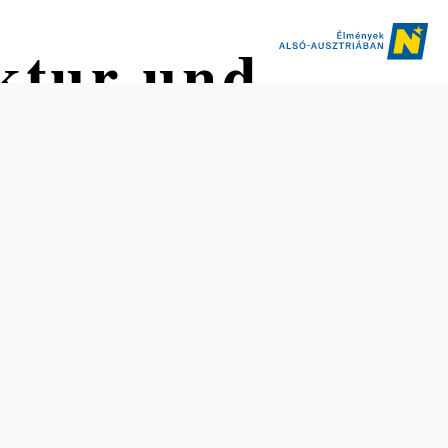
ktur und
Nyitvatartás
Április közepe – október vége:
Szombaton, vasárnap és ünnepnapokon 12.00–17.00 óra
között.
Csoportos rendezvények a nyitvatartási időn kívül is
lehetségesek.