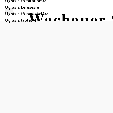
Ugrás a fő tartalomra
Ugrás a keresésre
Wachauer 
Ugrás a fő navigációra
Ugrás a láblécre
Safrancafé