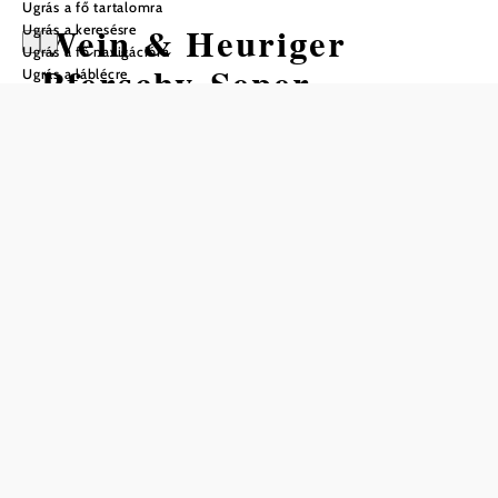
Ugrás a fő tartalomra
Wein & Heuriger
Ugrás a keresésre
Ugrás a fő navigációra
Pferschy-Seper
Ugrás a láblécre
Mentés a kedvencek közé
Birgit Pferschy-Seper borásznak sikerül egyensúlyt teremtenie
a régi és az új között, mind a pincészetben, mind a
Hagyományos borozóban.
Az 1718 óta létező pincészet regionális szőlőfajtákat
termeszt, és 2003 óta biotermesztéssel foglalkozik.
Nyáron az idilli
elidőzésre.
kert az öreg fákkal hívogat
Heurigen éttermünkben hangulatos szalonok és alkóvok
biztosítják a tökéletes hangulatot egy kellemes Heurigen-
estéhez. Ezt már Rudolf trónörökös is értékelte, és a
mayerlingi vadászkastélya és a bécsi Hofburg közötti úton