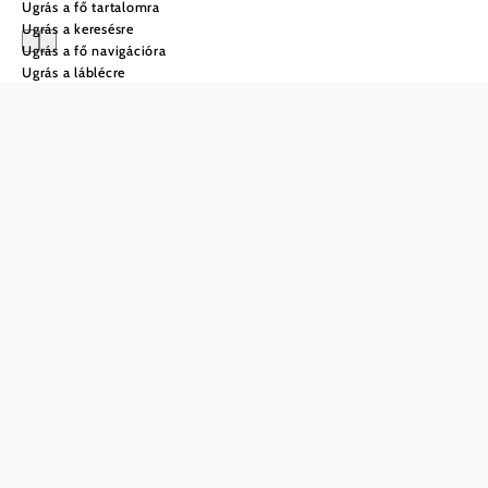
Ugrás a fő tartalomra
Ugrás a keresésre
Ugrás a fő navigációra
Ugrás a láblécre
Városnézés Krems an
der Donauban
Macskaköves utcák, kreatív
szellem és szép kilátás a
Wachaura
Krems an der Donau városban izgalmas ellentétekkel