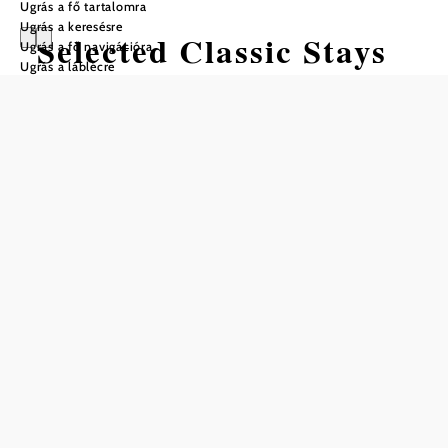
Ugrás a fő tartalomra
Ugrás a keresésre
Selected Classic Stays
Ugrás a fő navigációra
Ugrás a láblécre
szálláshelyek