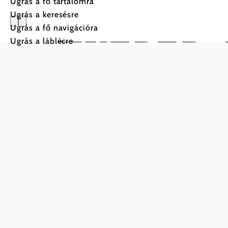
Ugrás a fő tartalomra
Ugrás a keresésre
Ugrás a fő navigációra
HUEBER de
Ugrás a láblécre