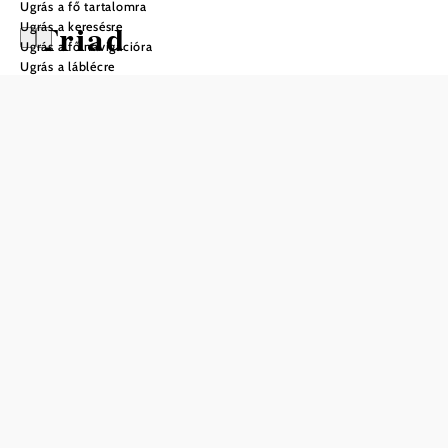
Ugrás a fő tartalomra
Triad
Ugrás a keresésre
Ugrás a fő navigációra
Ugrás a láblécre
Ajánlatkérés
Mentés a kedvencek közé
Merüljön el egy felejthetetlen éjszakai élményben a
Triadban - a saját személyes búvóhelyén a Bucklige Welt
festői táján. Itt hátradőlhet, elfelejtheti az időt, és teljesen
átadhatja magát az élvezeteknek anélkül, hogy a
hazautazásra gondolnia kellene. Szálláshelyeink - a
"Stöckl" mint családi szoba, a "Bett in da Wies'n" egyik
szobája.-szobák, mint fakockák a TriadGartenben, vagy az
új "vendégház" Bad Schönau-ra néző kilátással - tökéletes
menedéket kínálnak Önnek, hogy fellélegezzen és