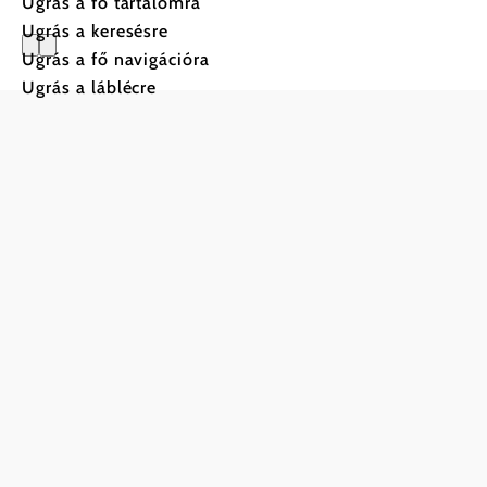
Ugrás a fő tartalomra
Ugrás a keresésre
Ugrás a fő navigációra
Magashegy
Ugrás a láblécre
Alsó-Ausztria
legmagasabb