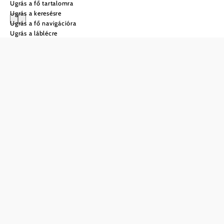
Ugrás a fő tartalomra
Ugrás a keresésre
Ugrás a fő navigációra
Ugrás a láblécre
Városnézés Retzben
Barokk ragyogás, mély
pincék és szőlőskertek
végtelenje
Retz, a Weinviertel ékköve, szelíd szőlőhegyek és
történelmi falak között felejthetetlen élményt kínál. A cseh
határ közelében fekvő borváros
Közép-Európa legnagyobb